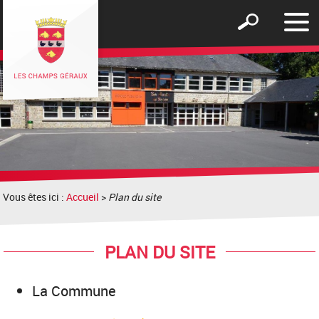
Affic
Afficher
le
le
men
formulaire
de
recherche
Vous êtes ici :
Accueil
>
Plan du site
PLAN DU SITE
La Commune