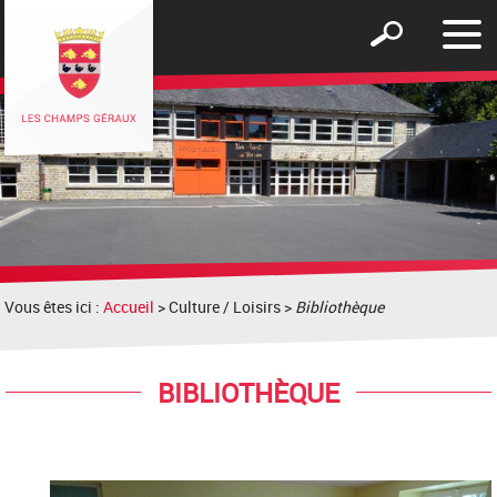
Affic
Afficher
le
le
men
formulaire
de
recherche
Vous êtes ici :
Accueil
> Culture / Loisirs >
Bibliothèque
BIBLIOTHÈQUE