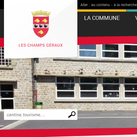
Aller :
au contenu
-
à la recherche
LA COMMUNE
Effectuer
une
recherche