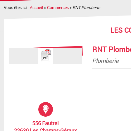
Vous êtes ici :
Accueil
>
Commerces
>
RNT Plomberie
LES 
RNT Plombe
Plomberie
Adresse :
556 Fautrel
22630 Les Champs-Géraux