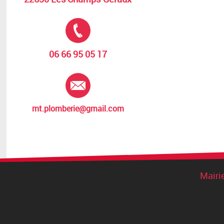
Tél. :
06 66 95 05 17
E-mail :
rnt.plomberie@gmail.com
Mairi