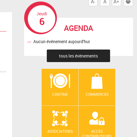
A-
A
A+
I
Jeudi
6
AGENDA
Aucun événement aujourd'hui
tous les évènements
CANTINE
COMMERCES
ASSOCIATIONS
ACCÈS
CONTRIBUTEURS