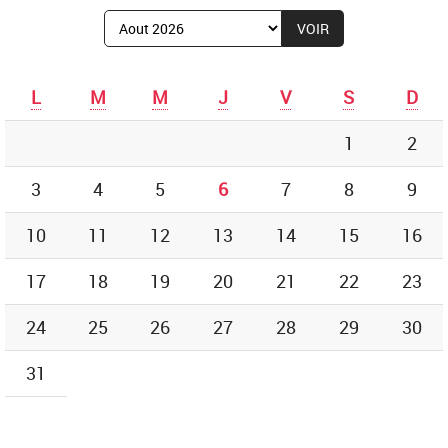
Afficher
le
mois
de
L
M
M
J
V
S
D
:
1
2
3
4
5
6
7
8
9
10
11
12
13
14
15
16
17
18
19
20
21
22
23
24
25
26
27
28
29
30
31