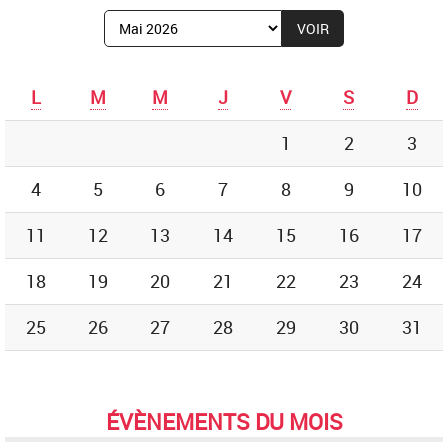
Afficher
le
mois
de
L
M
M
J
V
S
D
:
1
2
3
4
5
6
7
8
9
10
11
12
13
14
15
16
17
18
19
20
21
22
23
24
25
26
27
28
29
30
31
ÉVÈNEMENTS DU MOIS