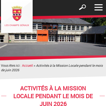
Affic
Afficher
le
le
men
formulaire
de
recherche
Vous êtes ici :
Accueil
>
Activités à la Mission Locale pendant le mois
de juin 2026
ACTIVITÉS À LA MISSION
LOCALE PENDANT LE MOIS DE
JUIN 2026