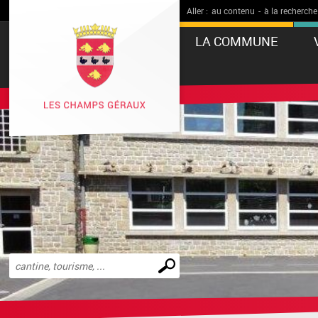
Aller :
au contenu
-
à la recherche
LA COMMUNE
Effectuer
une
recherche