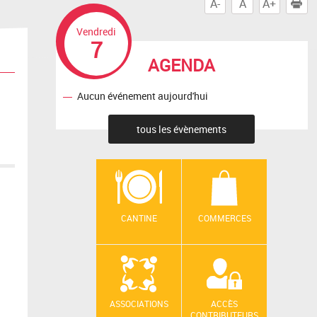
A-
A
A+
I
Vendredi
7
AGENDA
Aucun événement aujourd'hui
tous les évènements
CANTINE
COMMERCES
ASSOCIATIONS
ACCÈS
CONTRIBUTEURS